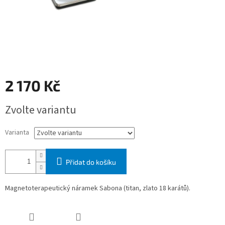
2 170 Kč
Měrná
Zvolte variantu
cena:
Varianta
Přidat do košíku
Magnetoterapeutický náramek Sabona (titan, zlato 18 karátů).