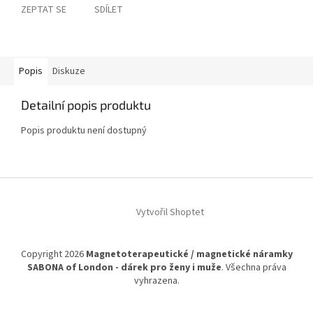
ZEPTAT SE
SDÍLET
Popis
Diskuze
Detailní popis produktu
Popis produktu není dostupný
Z
á
Vytvořil Shoptet
p
a
t
Copyright 2026
Magnetoterapeutické / magnetické náramky
í
SABONA of London - dárek pro ženy i muže
. Všechna práva
vyhrazena.