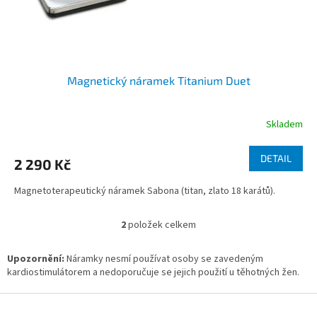
Magnetický náramek Titanium Duet
Skladem
DETAIL
2 290 Kč
Magnetoterapeutický náramek Sabona (titan, zlato 18 karátů).
2
položek celkem
O
v
l
Upozornění:
Náramky nesmí používat osoby se zavedeným
á
kardiostimulátorem a nedoporučuje se jejich použití u těhotných žen.
d
a
Z
c
á