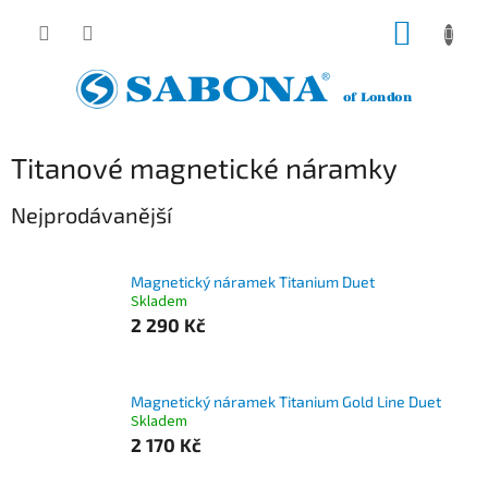
Přejít
NÁKUP
na
obsah
KOŠÍK
Titanové magnetické náramky
Nejprodávanější
Magnetický náramek Titanium Duet
Skladem
2 290 Kč
Magnetický náramek Titanium Gold Line Duet
Skladem
2 170 Kč