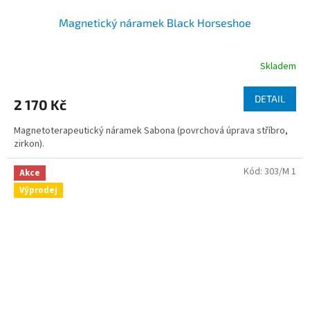
Magnetický náramek Black Horseshoe
Skladem
DETAIL
2 170 Kč
Magnetoterapeutický náramek Sabona (povrchová úprava stříbro,
zirkon).
Kód:
303/M 1
Akce
Výprodej