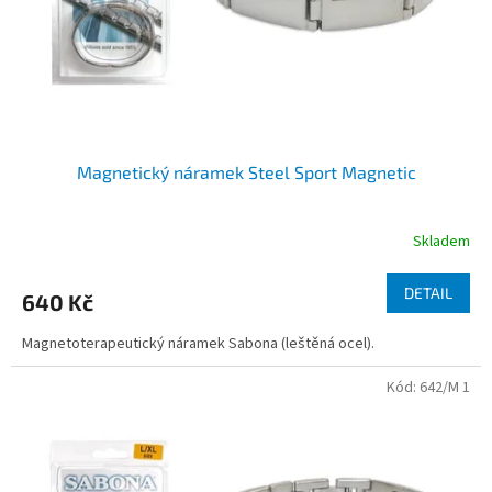
d
u
k
t
ů
Magnetický náramek Steel Sport Magnetic
Skladem
DETAIL
640 Kč
Magnetoterapeutický náramek Sabona (leštěná ocel).
Kód:
642/M 1