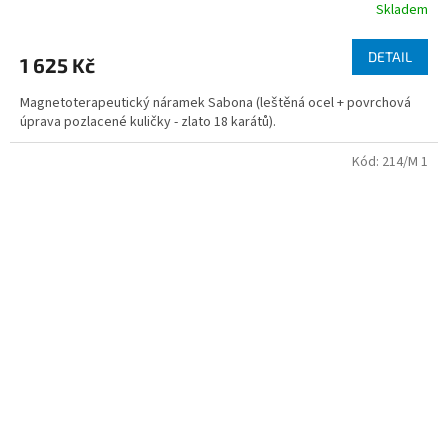
Skladem
DETAIL
1 625 Kč
Magnetoterapeutický náramek Sabona (leštěná ocel + povrchová
úprava pozlacené kuličky - zlato 18 karátů).
Kód:
214/M 1