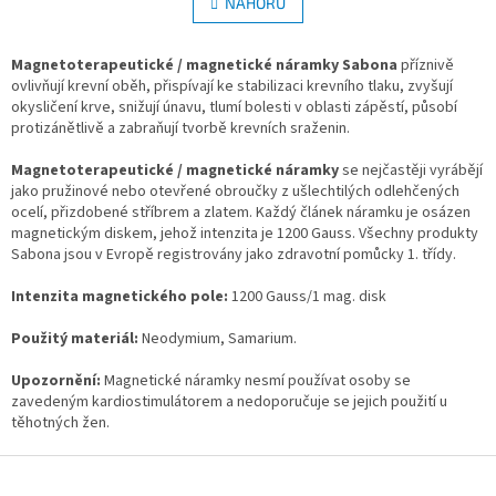
l
NAHORU
n
á
k
d
o
v
Magnetoterapeutické / magnetické náramky Sabona
a
příznivě
á
ovlivňují krevní oběh, přispívají ke stabilizaci krevního tlaku, zvyšují
c
n
okysličení krve, snižují únavu, tlumí bolesti v oblasti zápěstí, působí
í
í
protizánětlivě a zabraňují tvorbě krevních sraženin.
p
r
Magnetoterapeutické / magnetické náramky
v
se nejčastěji vyrábějí
jako pružinové nebo otevřené obroučky z ušlechtilých odlehčených
k
ocelí, přizdobené stříbrem a zlatem. Každý článek náramku je osázen
y
magnetickým diskem, jehož intenzita je 1200 Gauss. Všechny produkty
v
Sabona jsou v Evropě registrovány jako zdravotní pomůcky 1. třídy.
ý
p
Intenzita magnetického pole:
1200 Gauss/1 mag. disk
i
s
Použitý materiál:
Neodymium, Samarium.
u
Upozornění:
Magnetické náramky nesmí používat osoby se
zavedeným kardiostimulátorem a nedoporučuje se jejich použití u
těhotných žen.
Z
á