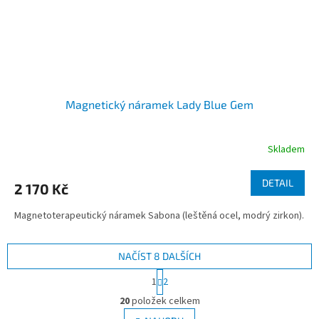
Magnetický náramek Lady Blue Gem
Skladem
DETAIL
2 170 Kč
Magnetoterapeutický náramek Sabona (leštěná ocel, modrý zirkon).
NAČÍST 8 DALŠÍCH
S
1
2
t
O
r
20
položek celkem
v
á