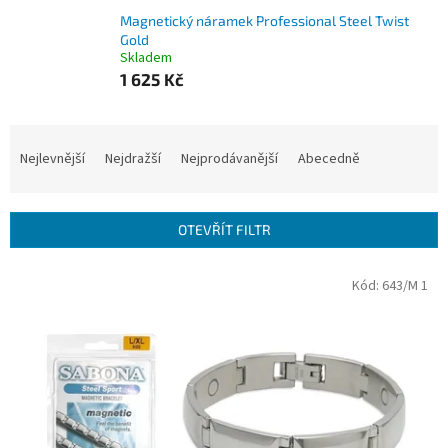
Magnetický náramek Professional Steel Twist
Gold
Skladem
1 625 Kč
Ř
a
Nejlevnější
Nejdražší
Nejprodávanější
Abecedně
z
e
n
OTEVŘÍT FILTR
í
p
V
Kód:
643/M 1
r
ý
o
p
d
i
u
s
k
p
t
r
ů
o