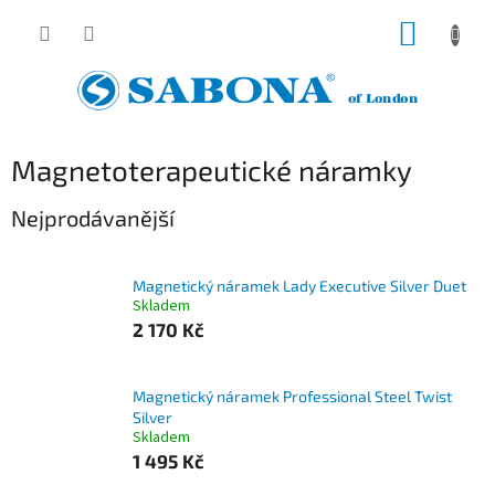
Přejít
NÁKUP
na
obsah
KOŠÍK
Magnetoterapeutické náramky
Nejprodávanější
Magnetický náramek Lady Executive Silver Duet
Skladem
2 170 Kč
Magnetický náramek Professional Steel Twist
Silver
Skladem
1 495 Kč