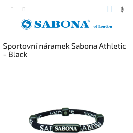
Přejít
NÁKUP
na
obsah
KOŠÍK
Sportovní náramek Sabona Athletic
- Black