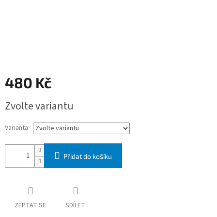
480 Kč
Měrná
Zvolte variantu
cena:
Varianta
Přidat do košíku
ZEPTAT SE
SDÍLET